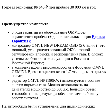
Годовая экономия:
86 640 ₽
при пробеге 30 000 км в год.
Преимущества комплекта:
3 года гарантии на оборудование OMVL без
ограничения пробега (+ дополнительная опция
Единая
Гарантия);
контроллер OMVL NEW DREAM OBD (5-6-8цил.) - это
мощный, усовершенствованный ЭБУ с точной
регулировкой впрыска и распределения газа. В блоках
учтены особенности эксплуатации в России и
Восточной Европе;
в комплект входят высокоскоростные форсунки OMVL
GEMINI. Время открытия всего 1.7 мс, а время закрытия
0,9 мс;
редуктор OMVL HP (180KW) используется в составе
систем впрыска газа. Можно использовать на
двигателях мощностью до 300 л.с. Большой объем
теплообменника редуктора обеспечивает стабильную
работу системы..
На автомобиль были установлены два цилиндрических