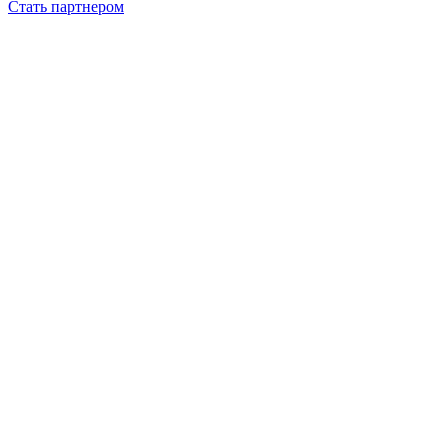
Стать партнером
Госпрограмма
Маркетинговая программа ГГМТ (для физ.лиц)
Маркетинговая программа ГГМТ (для юр.лиц)